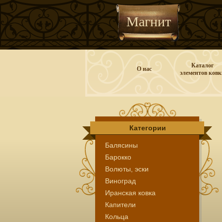
Магнит
Каталог
О нас
элементов ковк
Категории
Балясины
Барокко
Волюты, эски
Виноград
Иранская ковка
Капители
Кольца