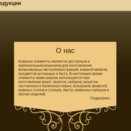
родукции
О нас
Кованые элементы являются доступным и
оригинальным решением для изготовления
всевозможных металлоконструкций, кованой мебели,
предметов интерьера и быта. В настоящее время
элементы ковки широко используются при
изготовлении ворот, калиток, заборов, решеток,
лестничных и балконных перил, козырьков, кроватей,
кованых столов и стульев, люстр, каминных наборов и
прочих изделий.
Подробнее...