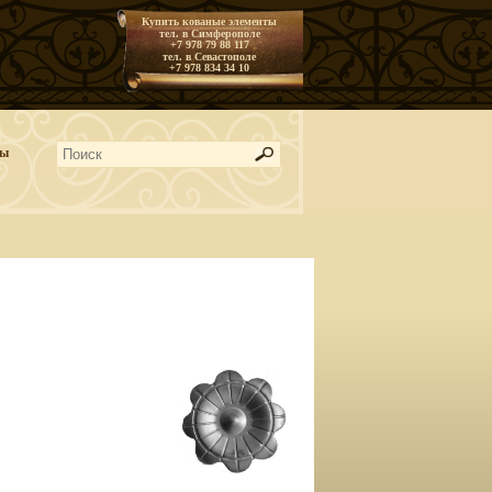
Купить кованые элементы
тел. в Симферополе
+7 978 79 88 117
тел. в Севастополе
+7 978 834 34 10
ты