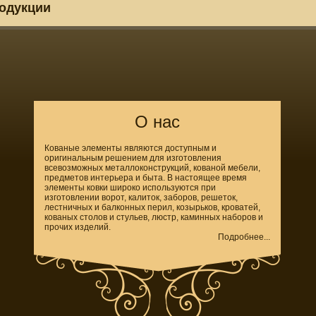
родукции
О нас
Кованые элементы являются доступным и
оригинальным решением для изготовления
всевозможных металлоконструкций, кованой мебели,
предметов интерьера и быта. В настоящее время
элементы ковки широко используются при
изготовлении ворот, калиток, заборов, решеток,
лестничных и балконных перил, козырьков, кроватей,
кованых столов и стульев, люстр, каминных наборов и
прочих изделий.
Подробнее...