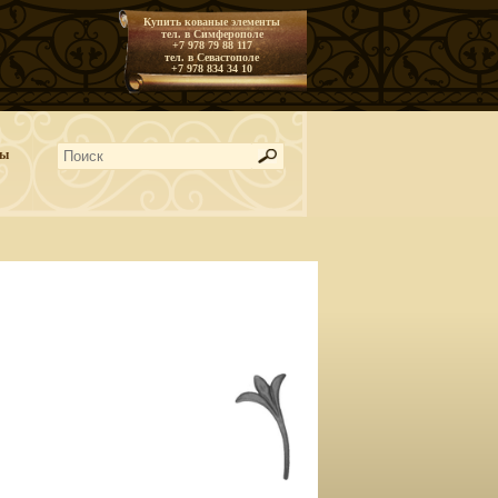
Купить кованые элементы
тел. в Симферополе
+7 978 79 88 117
тел. в Севастополе
+7 978 834 34 10
ты