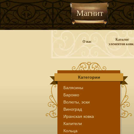
Магнит
Каталог
О нас
элементов ковк
Категории
Балясины
Барокко
Волюты, эски
Виноград
Иранская ковка
Капители
Кольца