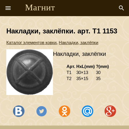
Магнит
menu
search
Накладки, заклёпки. арт. T1 1153
Каталог элементов ковки
,
Накладки, заклёпки
Накладки, заклёпки
Арт.
HxL(mm)
?(mm)
T1
30×13
30
T2
35×15
35